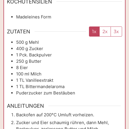
KOCHUTENSILIEN
Madeleines Form
ZUTATEN
1x
2x
3x
500
g
Mehl
400
g
Zucker
1
Pck.
Backpulver
250
g
Butter
8
Eier
100
ml
Milch
1
TL
Vanilleextrakt
1
TL
Bittermandelaroma
Puderzucker zum Bestäuben
ANLEITUNGEN
Backofen auf 200°C Umluft vorheizen.
Zucker und Eier schaumig rühren, dann Mehl,
Backpulver, zerlassene Butter und Milch