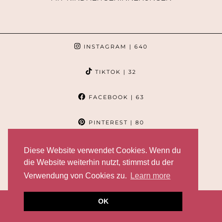
INSTAGRAM
| 640
TIKTOK
| 32
FACEBOOK
| 63
PINTEREST
| 80
Diese Website verwendet Cookies. Wenn du
die Website weiterhin nutzt, stimmst du der
Verwendung von Cookies zu.
Learn more
OK
© 2026
TASHALOVES
DATENSCHUTZERKLÄRUNG
IMPRESSUM