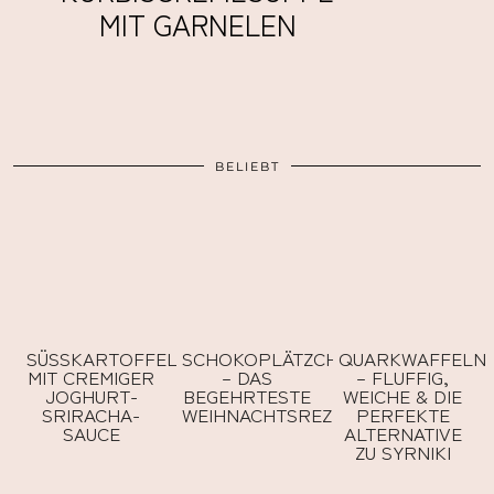
MIT GARNELEN
BELIEBT
SÜSSKARTOFFELBOWL M
SCHOKOPLÄTZCHEN
QUARKWAFFELN
IT CREMIGER J
– DAS
– FLUFFIG,
OGHURT-S
BEGEHRTESTE
WEICHE & DIE
RIRACHA-S
WEIHNACHTSREZEPT
PERFEKTE
AUCE
ALTERNATIVE
ZU SYRNIKI