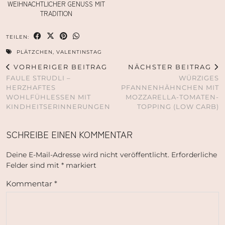
WEIHNACHTLICHER GENUSS MIT
TRADITION
TEILEN:
PLÄTZCHEN
,
VALENTINSTAG
VORHERIGER BEITRAG
NÄCHSTER BEITRAG
FAULE STRUDLI –
WÜRZIGES
HERZHAFTES
PFANNENHÄHNCHEN MIT
WOHLFÜHLESSEN MIT
MOZZARELLA-TOMATEN-
KINDHEITSERINNERUNGEN
TOPPING (LOW CARB)
SCHREIBE EINEN KOMMENTAR
Deine E-Mail-Adresse wird nicht veröffentlicht.
Erforderliche
Felder sind mit
*
markiert
Kommentar
*