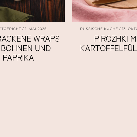
PTGERICHT
1. MAI 2025
RUSSISCHE KÜCHE
13. OK
BACKENE WRAPS
PIROZHKI M
 BOHNEN UND
KARTOFFELFÜ
PAPRIKA