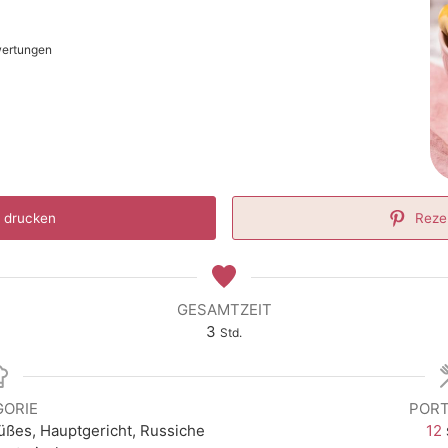
wertungen
 drucken
Reze
GESAMTZEIT
Stunden
3
Std.
GORIE
PORT
ßes, Hauptgericht, Russiche
12