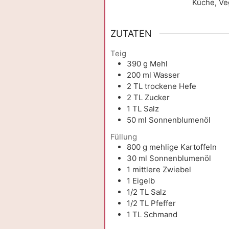
Küche, Ve
ZUTATEN
Teig
390
g
Mehl
200
ml
Wasser
2
TL
trockene Hefe
2
TL
Zucker
1
TL
Salz
50
ml
Sonnenblumenöl
Füllung
800
g
mehlige Kartoffeln
30
ml
Sonnenblumenöl
1
mittlere Zwiebel
1
Eigelb
1/2
TL
Salz
1/2
TL
Pfeffer
1
TL
Schmand