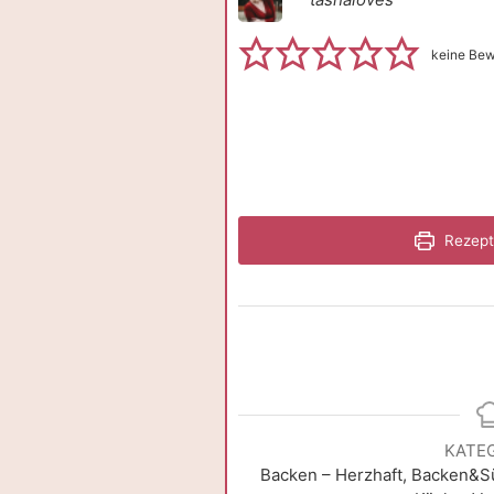
keine Be
Rezept
KATE
Backen – Herzhaft, Backen&Sü