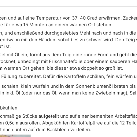
ben und auf eine Temperatur von 37-40 Grad erwärmen. Zucker 
se für etwa 15 Minuten an einem warmen Ort stehen.
en, und anschließend durchgesiebtes Mehl nach und nach in di
rgendwann mit den Händen, sobald es zu schwer wird. Den Teig 
" ist.
sel mit Öl ein, formt aus dem Teig eine runde Form und gebt die
 trocknet, unbedingt mit Frischhaltefolie oder einem sauberen 
 warmen Ort gehen, bis dieser etwa doppelt so groß ist.
 Füllung zubereitet. Dafür die Kartoffeln schälen, fein würfeln
schälen, klein würfeln und in dem Sonnenblumenöl braten bis e
ln inkl. Öl (oder nur das Öl, wenn man keine Zwiebeln mag), Sa
abkühlen.
eichmäßige Stücke aufgeteilt und auf einer bemehlten Arbeitsfl
von 0,5cm ausrollen. Abgekühlten Kartoffelpüree auf die 12 Teil
ht nach unten auf dem Backblech verteilen.