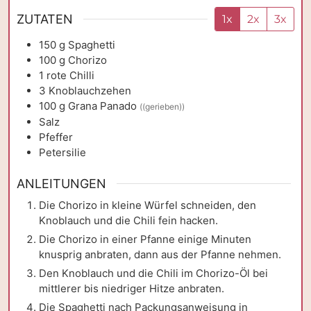
ZUTATEN
1x
2x
3x
150
g
Spaghetti
100
g
Chorizo
1
rote Chilli
3
Knoblauchzehen
100
g
Grana Panado
((gerieben))
Salz
Pfeffer
Petersilie
ANLEITUNGEN
Die Chorizo in kleine Würfel schneiden, den
Knoblauch und die Chili fein hacken.
Die Chorizo in einer Pfanne einige Minuten
knusprig anbraten, dann aus der Pfanne nehmen.
Den Knoblauch und die Chili im Chorizo-Öl bei
mittlerer bis niedriger Hitze anbraten.
Die Spaghetti nach Packungsanweisung in