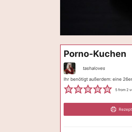
Porno-Kuchen
tashaloves
Ihr benötigt außerdem: eine 26e
5
from
2
v
Rezept