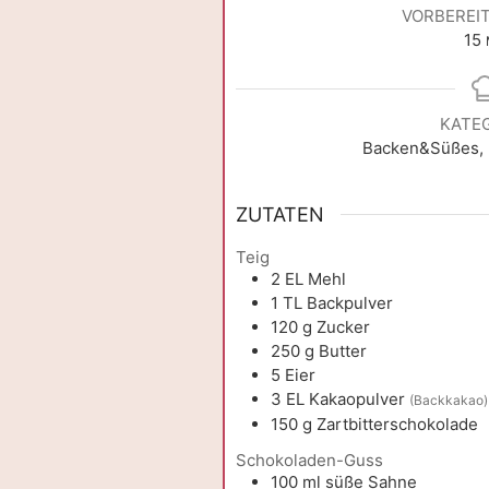
VORBEREI
M
15
KATE
Backen&Süßes,
ZUTATEN
Teig
2
EL
Mehl
1
TL
Backpulver
120
g
Zucker
250
g
Butter
5
Eier
3
EL
Kakaopulver
(Backkakao)
150
g
Zartbitterschokolade
Schokoladen-Guss
100
ml
süße Sahne