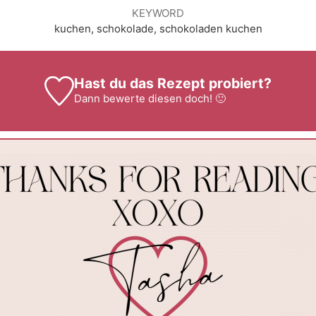
KEYWORD
kuchen, schokolade, schokoladen kuchen
Hast du das Rezept probiert?
Dann
bewerte
diesen doch! 🙂