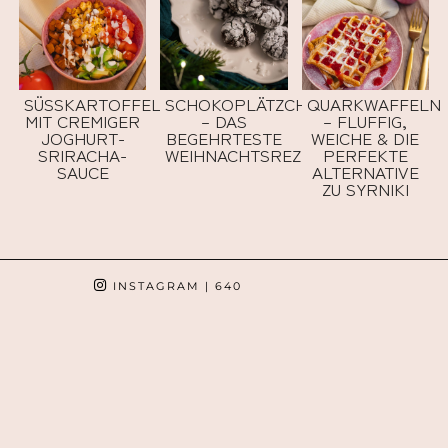
SÜSSKARTOFFELBOWL M
SCHOKOPLÄTZCHEN
QUARKWAFFELN
IT CREMIGER J
– DAS
– FLUFFIG,
OGHURT-S
BEGEHRTESTE
WEICHE & DIE
RIRACHA-S
WEIHNACHTSREZEPT
PERFEKTE
AUCE
ALTERNATIVE
ZU SYRNIKI
INSTAGRAM
| 640