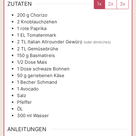
ZUTATEN
1x
2x
3x
200
g
Chorizo
2
Knoblauchzehen
1
rote Paprika
1
EL
Tomatenmark
2
TL
Italian Allrounder Gewürz
(oder ähnliches)
2
TL
Gemüsebrühe
150
g
Basmatireis
1/2
Dose
Mais
1
Dose
schwaze Bohnen
50
g
geriebenen Käse
1
Becher
Schmand
1
Avocado
Salz
Pfeffer
ÖL
300
ml
Wasser
ANLEITUNGEN