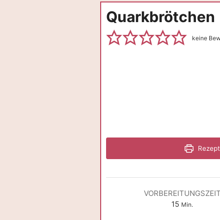
Quarkbrötchen
keine Be
Rezept
VORBEREITUNGSZEI
Minuten
15
Min.