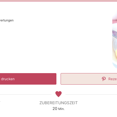
wertungen
 drucken
Reze
T
ZUBEREITUNGSZEIT
Minuten
20
Min.