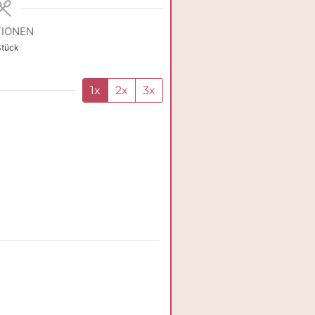
IONEN
Stück
1x
2x
3x