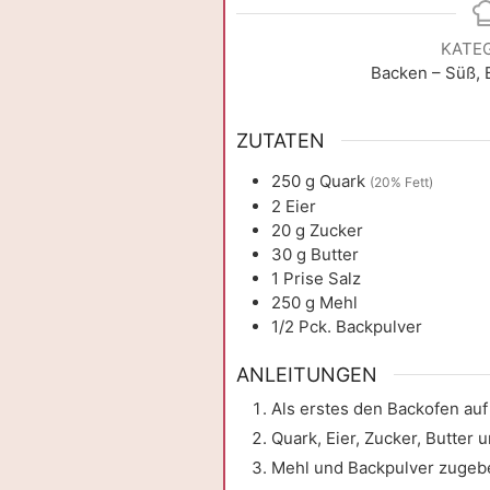
KATE
Backen – Süß,
ZUTATEN
250
g
Quark
(20% Fett)
2
Eier
20
g
Zucker
30
g
Butter
1
Prise
Salz
250
g
Mehl
1/2
Pck.
Backpulver
ANLEITUNGEN
Als erstes den Backofen au
Quark, Eier, Zucker, Butter
Mehl und Backpulver zugebe