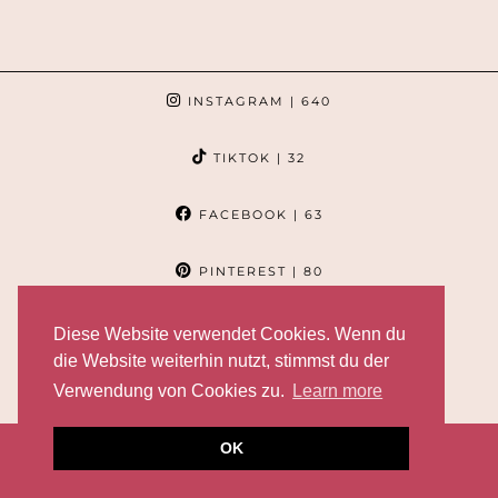
INSTAGRAM
| 640
TIKTOK
| 32
FACEBOOK
| 63
PINTEREST
| 80
Diese Website verwendet Cookies. Wenn du
die Website weiterhin nutzt, stimmst du der
Verwendung von Cookies zu.
Learn more
OK
© 2026
TASHALOVES
DATENSCHUTZERKLÄRUNG
IMPRESSUM