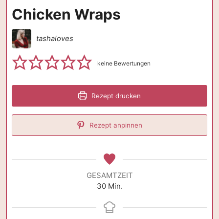
Chicken Wraps
tashaloves
keine Bewertungen
Rezept drucken
Rezept anpinnen
GESAMTZEIT
Minuten
30
Min.