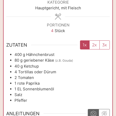
KATEGORIE
Hauptgericht, mit Fleisch
PORTIONEN
4
Stück
ZUTATEN
1x
2x
3x
400
g
Hähnchenbrust
80
g
geriebener Käse
(z.B. Gouda)
40
g
Ketchup
4
Tortillas oder Dürum
2
Tomaten
1
rote Paprika
1
EL
Sonnenblumenöl
Salz
Pfeffer
ANLEITUNGEN