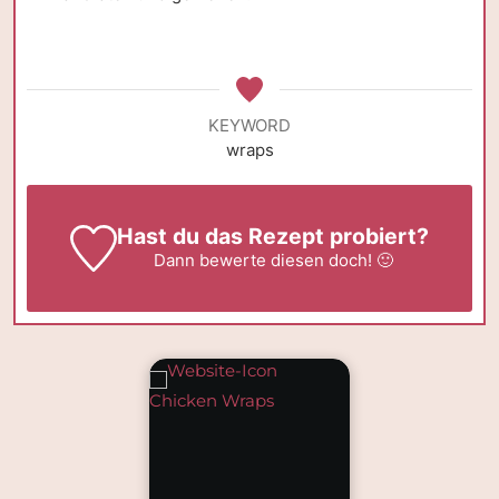
KEYWORD
wraps
Hast du das Rezept probiert?
Dann
bewerte
diesen doch! 🙂
Chicken Wraps