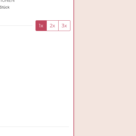
IONEN
Stück
1x
2x
3x