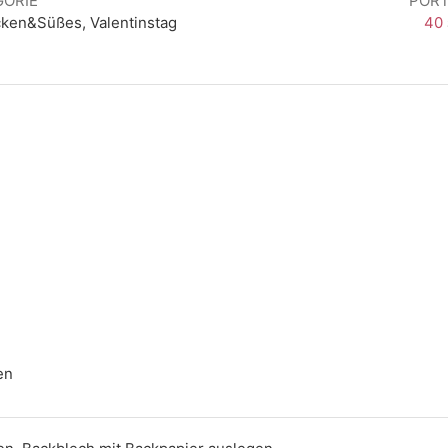
GORIE
PORT
cken&Süßes, Valentinstag
40
en