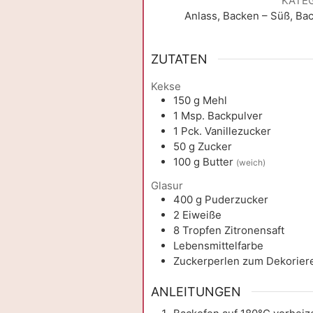
KATE
Anlass, Backen – Süß, Ba
ZUTATEN
Kekse
150
g
Mehl
1
Msp.
Backpulver
1
Pck.
Vanillezucker
50
g
Zucker
100
g
Butter
(weich)
Glasur
400
g
Puderzucker
2
Eiweiße
8
Tropfen
Zitronensaft
Lebensmittelfarbe
Zuckerperlen zum Dekorier
ANLEITUNGEN