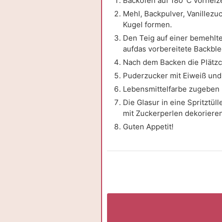
Backofen auf 180°C vorheiz
Mehl, Backpulver, Vanillezu
Kugel formen.
Den Teig auf einer bemehlt
aufdas vorbereitete Backbl
Nach dem Backen die Plätzc
Puderzucker mit Eiweiß und 
Lebensmittelfarbe zugeben 
Die Glasur in eine Spritztü
mit Zuckerperlen dekorieren
Guten Appetit!