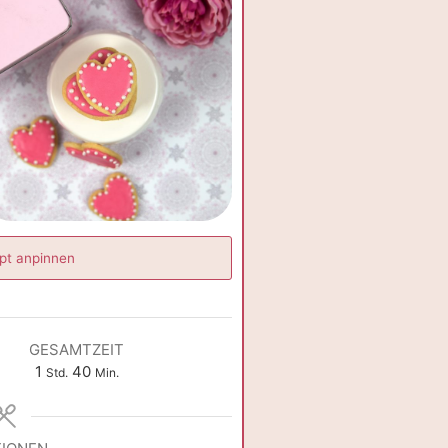
pt anpinnen
GESAMTZEIT
Stunde
Minuten
1
40
Std.
Min.