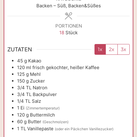
Backen – Süß, Backen&Süßes
PORTIONEN
18
Stück
ZUTATEN
1x
2x
3x
45
g
Kakao
120
ml
frisch gekochter, heißer Kaffee
125
g
Mehl
150
g
Zucker
3/4
TL
Natron
3/4
TL
Backpulver
1/4
TL
Salz
1
Ei
(Zimmertemperatur)
120
g
Buttermilch
60
g
Butter
(Geschmolzen)
1
TL
Vanillepaste
(oder ein Päckchen Vanillezucker)