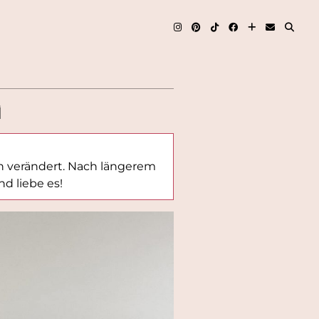
N
h verändert. Nach längerem
d liebe es!