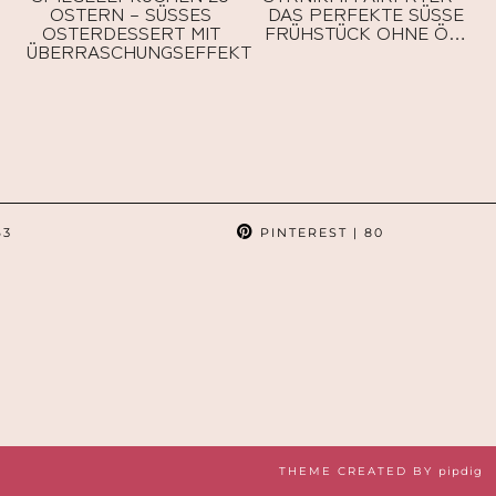
OSTERN – SÜSSES O
DAS PERFEKTE SÜSSE F
STERDESSERT MIT Ü
RÜHSTÜCK OHNE Ö…
BERRASCHUNGSEFFEKT
63
PINTEREST
| 80
THEME CREATED BY
pipdig