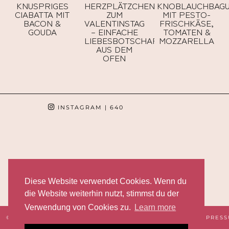
KNUSPRIGES
HERZPLÄTZCHEN
KNOBLAUCHBAGU
CIABATTA MIT
ZUM
MIT PESTO-
BACON &
VALENTINSTAG
FRISCHKÄSE,
GOUDA
– EINFACHE
TOMATEN &
LIEBESBOTSCHAFTEN
MOZZARELLA
AUS DEM
OFEN
INSTAGRAM
| 640
Diese Website verwendet Cookies. Wenn du
die Website weiterhin nutzt, stimmst du der
Verwendung von Cookies zu.
Learn more
© 2026
TASHALOVES
DATENSCHUTZERKLÄRUNG
IMPRES